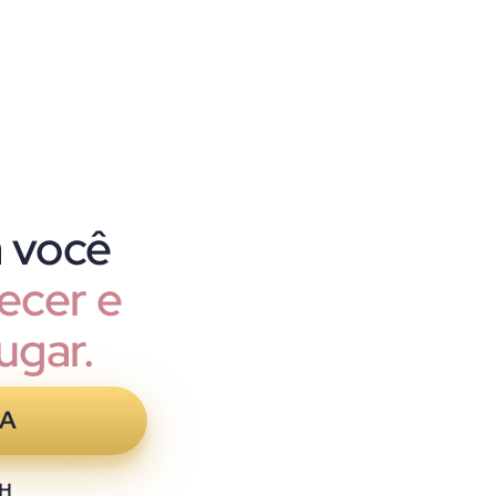
 você
cer e
ugar.
GA
2H