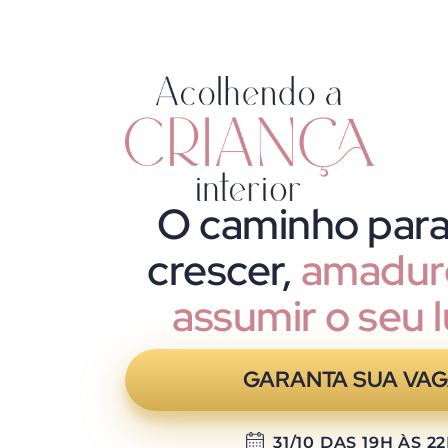
O caminho para
crescer,
amadure
assumir o seu l
GARANTA SUA VA
31/10 DAS 19H ÀS 2