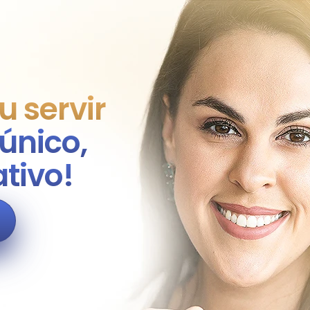
u servir
único,
ativo!