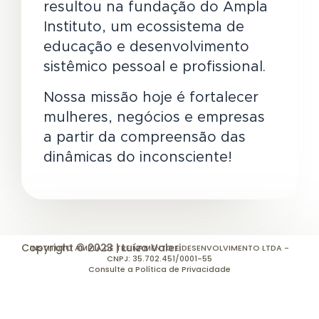
resultou na fundação do Ampla
Instituto, um ecossistema de
educação e desenvolvimento
sistêmico pessoal e profissional.
Nossa missão hoje é fortalecer
mulheres, negócios e empresas
a partir da compreensão das
dinâmicas do inconsciente!
Copyright © 2023 | Luíza Valeri
INSTITUTO AMPLA DE TREINAMENTO E DESENVOLVIMENTO LTDA -
CNPJ: 35.702.451/0001-55
Consulte a Política de Privacidade