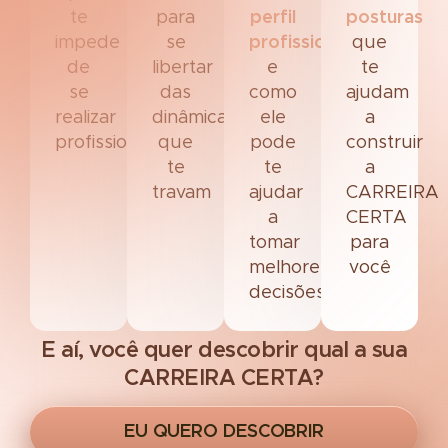
te
para
perfil
posturas
impede
se
profissional
que
de
libertar
e
te
se
das
como
ajudam
realizar
dinâmicas
ele
a
profissionalmente
que
pode
construir
te
te
a
travam
ajudar
CARREIRA
a
CERTA
tomar
para
melhores
você
decisões
E aí, você quer descobrir qual a sua
CARREIRA CERTA?
EU QUERO DESCOBRIR