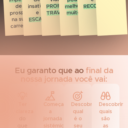
PROFISSIONAL
RECONHECIDA
insatisfação
melhorar
de
TRAVADA
prosperar
muito!
e
ESCASSEZ
na sua
carreira
Eu garanto que ao
final da
nossa jornada você vai:
Ter
Começar
Descobrir
Descobrir
clareza
a
qual
quais
do
jornada
é o
são
que
sistêmica
seu
as