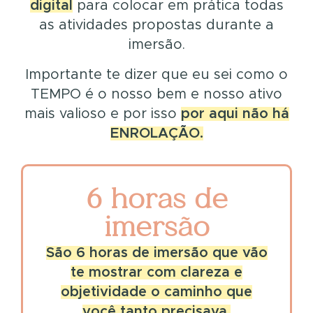
digital
para colocar em prática todas
as atividades propostas durante a
imersão.
Importante te dizer que eu sei como o
TEMPO é o nosso bem e nosso ativo
mais valioso e por isso
por aqui não há
ENROLAÇÃO.
6 horas de
imersão
São 6 horas de imersão que vão
te mostrar com clareza e
objetividade o caminho que
você tanto precisava.