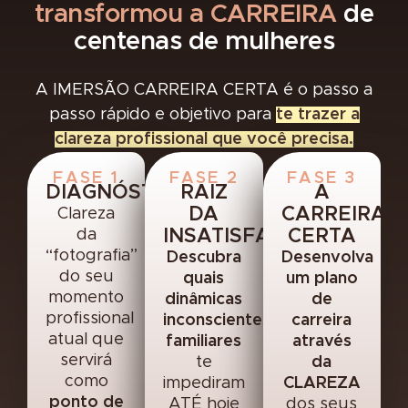
transformou a CARREIRA
de
centenas de mulheres
A IMERSÃO CARREIRA CERTA é o passo a
passo rápido e objetivo para
te trazer a
clareza profissional que você precisa.
FASE 1
FASE 2
FASE 3
DIAGNÓSTICO
RAIZ
A
DA
CARREIRA
Clareza
da
INSATISFAÇÃO
CERTA
“fotografia”
Descubra
Desenvolva
do seu
quais
um plano
momento
dinâmicas
de
profissional
inconscientes
carreira
atual que
familiares
através
servirá
te
da
como
impediram
CLAREZA
ponto de
ATÉ hoje
dos seus