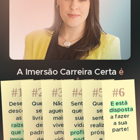
A Imersão Carreira Certa
é
para você que:
#1
#2
#3
#4
#5
#6
E está
Deseja
Sente
Quer
Quer
Não
disposta
descobrir
aguenta
que a
se
se
a fazer
sentir
livrar
mais
sua
as
a sua
realizada,
raízes
viver
vida
de
parte!
profissional
próspera
padrões
que te
uma
impedem
pode
vida
de
e