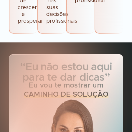
de
nas
profissional
crescer
suas
e
decisões
prosperar
profissionais
“Eu não estou aqui
para te dar dicas”
Eu vou te mostrar um
CAMINHO DE SOLUÇÃO