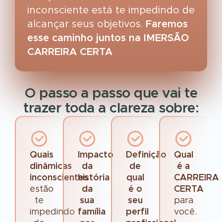
inconsciente está te impedindo de
alcançar seus objetivos.
Faremos
esse caminho juntos na IMERSÃO
CARREIRA CERTA
O passo a passo que vai te
trazer toda a clareza sobre:
Quais
Impacto
Definição
Qual
dinâmicas
da
de
é a
inconscientes
história
qual
CARREIRA
estão
da
é o
CERTA
te
sua
seu
para
impedindo
família
perfil
você.